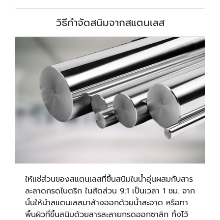
วิธีกำจัดสนิมจากสแตนเลส
ให้แช่ส่วนของสแตนเลสที่ขึ้นสนิมในน้ำอุ่นผสมกับสาร
ละลาดกรดไนตริก ในสัดส่วน 9:1 เป็นเวลา 1 ชม. จาก
นั้นให้นำสแตนเลสมาล้างออกด้วยน้ำสะอาด หรือทา
พื้นผิวที่ขึ้นสนิมด้วยสารละลายกรดออกซาลิก ทิ้งไว้